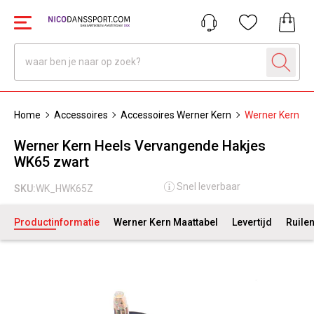
Home
Accessoires
Accessoires Werner Kern
Werner Kern He
Werner Kern Heels Vervangende Hakjes
WK65 zwart
Snel leverbaar
SKU:
WK_HWK65Z
Productinformatie
Werner Kern Maattabel
Levertijd
Ruile