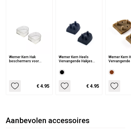
Werner Kern Hak
Werner Kern Heels
Werner Kern 
beschermers voor
Vervangende Hakjes
Vervangende 
dansschoenen met
WK55 comfort zwart
WK45 comfort
3.4cm hak | WK34
€ 4.95
€ 4.95
Aanbevolen accessoires