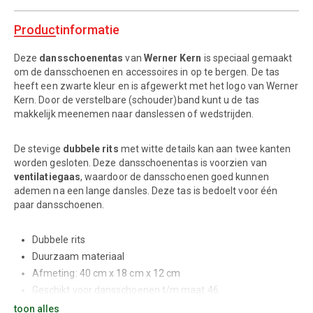
Productinformatie
Deze
dansschoenentas
van
Werner Kern
is speciaal gemaakt
om de dansschoenen en accessoires in op te bergen. De tas
heeft een zwarte kleur en is afgewerkt met het logo van Werner
Kern. Door de verstelbare (schouder)band kunt u de tas
makkelijk meenemen naar danslessen of wedstrijden.
De stevige
dubbele rits
met witte details kan aan twee kanten
worden gesloten. Deze dansschoenentas is voorzien van
ventilatiegaas
, waardoor de dansschoenen goed kunnen
ademen na een lange dansles. Deze tas is bedoelt voor één
paar dansschoenen.
Dubbele rits
Duurzaam materiaal
Afmeting: 40 cm x 18 cm x 12 cm
Geschikt voor dansschoenen t/m maat 46
toon alles