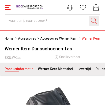
Home
Accessoires
Accessoires Werner Kern
Werner Kern D
Werner Kern Dansschoenen Tas
Snel leverbaar
SKU:
WKtas
Productinformatie
Werner Kern Maattabel
Levertijd
Ruile