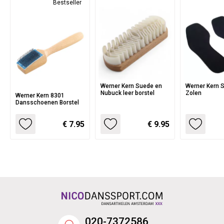
Bestseller
Werner Kern Suede en
Werner Kern 
Nubuck leer borstel
Zolen
Werner Kern 8301
Dansschoenen Borstel
€ 7.95
€ 9.95
020-7372586