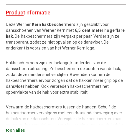
Productinformatie
Deze
Werner Kern hakbeschermers
zijn geschikt voor
dansschoenen van Werner Kern met
6,5 centimeter hoge flare
hak
. De hakbeschermers zijn verpakt per paar. Verder zijn ze
transparant, zodat ze niet opvallen op de dansvloer. De
onderkant is voorzien van het Werner Kern logo.
Hakbeschermers zijn een belangrijk onderdeel van de
dansschoen uitrusting. Ze beschermen de punten van de hak,
zodat deze minder snel verslijten. Bovendien kunnen de
hakbeschermers ervoor zorgen dat de hakken meer grip op de
dansvloer hebben. Ook verbreden hakbeschermers het
oppervlakte van de hak voor extra stabiliteit.
Verwarm de hakbeschermers tussen de handen. Schuif de
hakbeschermer vervolgens met een draaiende beweging over
de hak van de dansschoen. Verwijder de hakbeschermers pas
wanneer deze versleten zijn om beschadigingen aan de hak te
toon alles
voorkomen.