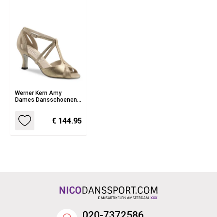
Werner Kern Amy
Dames Dansschoenen
voor Salsa en Latin
dansstijlen - Smalle
€ 144.95
pasvorm
020-7372586