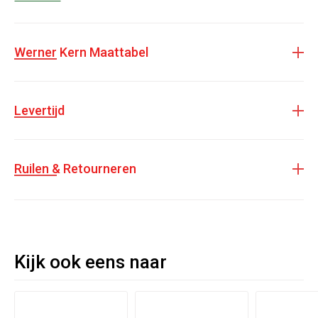
Werner Kern hakbeschermers
Voor 6,5 cm hakhoogte
Werner Kern Maattabel
Transparant
Meer demping op de hak
Meer grip en stabiliteit
Levertijd
Bescherming voor de dansvloer
Ruilen & Retourneren
Kijk ook eens naar