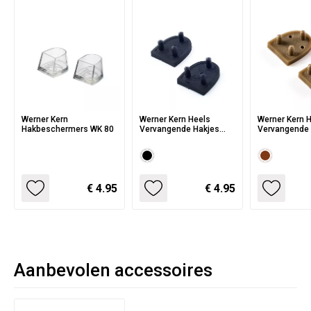
Werner Kern
Werner Kern Heels
Werner Kern 
Hakbeschermers WK 80
Vervangende Hakjes
Vervangende 
WK34 zwart
WK34 bruin
€ 4.95
€ 4.95
Aanbevolen accessoires