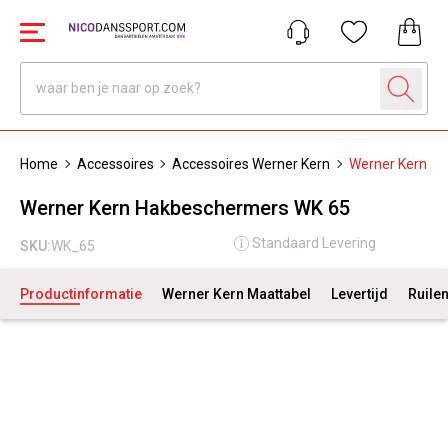
Home
Accessoires
Accessoires Werner Kern
Werner Kern H
Werner Kern Hakbeschermers WK 65
Standaard Levering
SKU:
WK_65
Productinformatie
Werner Kern Maattabel
Levertijd
Ruile