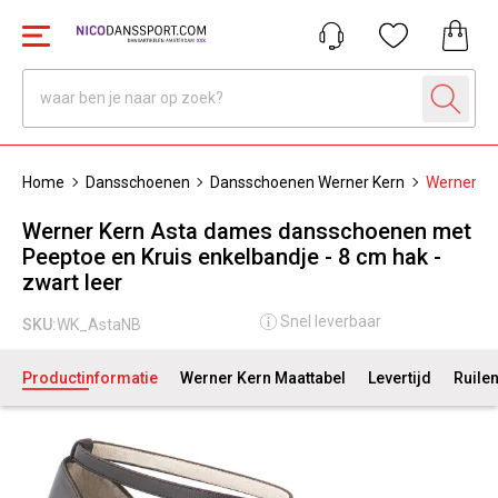
Home
Dansschoenen
Dansschoenen Werner Kern
Werner Ke
Werner Kern Asta dames dansschoenen met
Peeptoe en Kruis enkelbandje - 8 cm hak -
zwart leer
Snel leverbaar
SKU:
WK_AstaNB
Productinformatie
Werner Kern Maattabel
Levertijd
Ruile