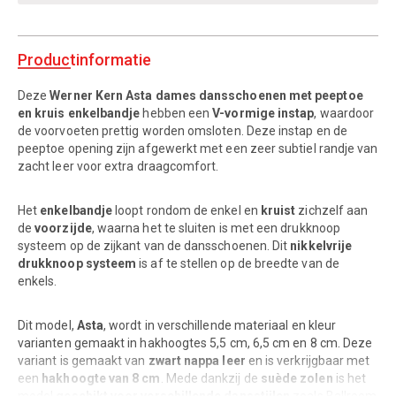
Productinformatie
Deze
Werner Kern Asta dames dansschoenen met peeptoe
en kruis enkelbandje
hebben een
V-vormige instap
, waardoor
de voorvoeten prettig worden omsloten. Deze instap en de
peeptoe opening zijn afgewerkt met een zeer subtiel randje van
zacht leer voor extra draagcomfort.
Het
enkelbandje
loopt rondom de enkel en
kruist
zichzelf aan
de
voorzijde
, waarna het te sluiten is met een drukknoop
systeem op de zijkant van de dansschoenen. Dit
nikkelvrije
drukknoop systeem
is af te stellen op de breedte van de
enkels.
Dit model,
Asta
, wordt in verschillende materiaal en kleur
varianten gemaakt in hakhoogtes 5,5 cm, 6,5 cm en 8 cm. Deze
variant is gemaakt van
zwart nappa leer
en is verkrijgbaar met
een
hakhoogte van 8 cm
. Mede dankzij de
suède zolen
is het