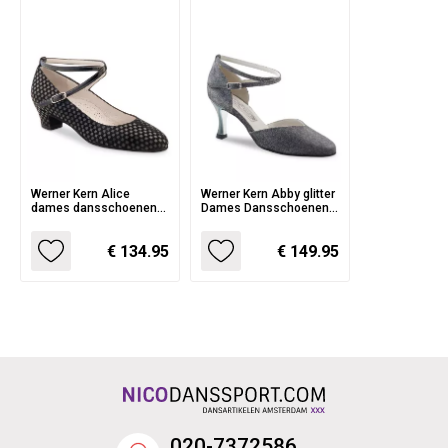
Werner Kern Alice
Werner Kern Abby glitter
dames dansschoenen
Dames Dansschoenen
van Zwarte Suede met
met puntig neusje en
Blokjes print
enkelbandje - metallic
€ 134.95
€ 149.95
hak
020-7372586