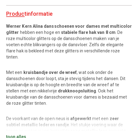
Productinformatie
Werner Kern Alina dansschoenen voor dames met multicolor
glitter
hebben een hoge en
stabiele
flare hak van 8 cm
. De
roze multicolor glitters op de dansschoenen maken van je
voeten echte blikvangers op de dansvloer. Zelfs de elegante
flare hak is bekleed met deze glitters in verschillende roze
tinten.
Met een
kruisbandje over de wreef
, wat ook onder de
dansschoenen door loopt, sta je stevig tijdens het dansen. Dit
kruisbandje is op de hoogte en breedte van de wreef af te
stellen met een nikkelvrije
drukknoopsluiting
. Ook het
kruisbandje van de dansschoenen voor dames is bezaaid met
de roze glitter tinten.
De voorkant van de open neus is
afgewerkt
met een
zeer
subtiel metallic lederen randje
. Het stukje voering waar de
tenen op rusten is van hetzelfde
roze metallic leer
gemaakt
toon alles
evenals een stukje van de zijkant van de zool. Deze subtiele