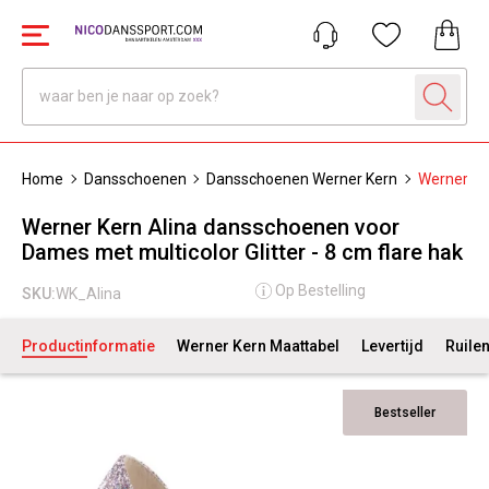
Home
Dansschoenen
Dansschoenen Werner Kern
Werner Ker
Werner Kern Alina dansschoenen voor
Dames met multicolor Glitter - 8 cm flare hak
Op Bestelling
SKU:
WK_Alina
Productinformatie
Werner Kern Maattabel
Levertijd
Ruile
Bestseller