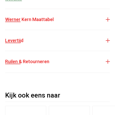
stukjes met roze metallic leer geven de opvallende dames
dansschoenen net dat beetje extra. Maak je dans outfit
helemaal af met deze
Alina
dansschoenen van
Werner Kern
.
Werner Kern Maattabel
Voor extra
draai gemak en goed grip
op de dansvloer hebben
Werner Kern Alina dansschoenen voor dames
zolen
gemaakt
van
suède
. Verzorg deze zolen goed door het gebruik van een
Levertijd
speciaal
dansschoenen borsteltje
. Hierdoor kun je jarenlang
dans plezier ervaren met deze glitter dames dansschoenen.
Ruilen & Retourneren
Dansschoen voor Ballroom, Latin, Salsa, Kizomba en Tango
Sandaal model met pasvorm voor dames
Handgemaakt in Italië
Kruis bandje: over de wreef en onderlangs
Kijk ook eens naar
Nikkelvrije verstelbare drukknoopsluiting
Materiaal buitenkant: roze multicolor glitter en roze metallic
leer