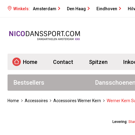
Winkels:
Amsterdam
Den Haag
Eindhoven
Hil
Home
Contact
Spitzen
Inko
Bestsellers
Dansschoene
Home
Accessoires
Accessoires Werner Kern
Werner Kern S
Levering:
Sta