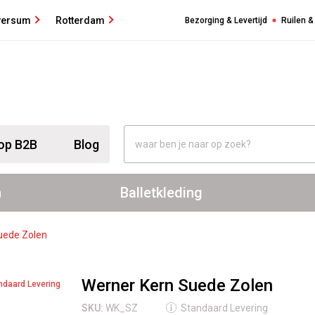
versum
Rotterdam
Bezorging & Levertijd
Ruilen &
op B2B
Blog
n
Balletkleding
uede Zolen
Werner Kern Suede Zolen
ndaard Levering
SKU:
WK_SZ
Standaard Levering