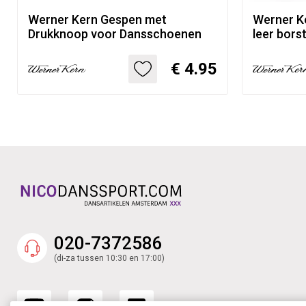
Werner Kern Gespen met
Werner K
Drukknoop voor Dansschoenen
leer borst
€ 4.95
020-7372586
(di-za tussen 10:30 en 17:00)