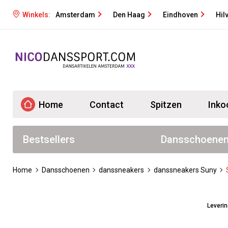
Winkels:
Amsterdam
Den Haag
Eindhoven
Hil
Home
Contact
Spitzen
Inko
Bestsellers
Dansschoene
Home
Dansschoenen
danssneakers
danssneakers Suny
Leveri