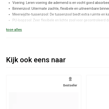
Voering: Leren voering die ademend is en vocht goed absorbee
Binnenzool: Uitermate zachte, flexibele en uitneembare binn
Meerwijdte-tussenzool: De tussenzool biedt extra ruimte en 
PU-loopzool: Zeer flexibele en lichte zool voor gecontroleerd 
toon alles
De Suny 7410 combineert stijl en functionaliteit, ideaal voor danse
Kijk ook eens naar
Bestseller