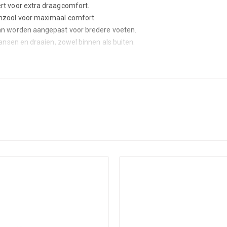
rt voor extra draagcomfort.
enzool voor maximaal comfort.
kan worden aangepast voor bredere voeten.
dansen en draaien, zowel binnen als buiten.
rs die soepel en comfortabel willen bewegen op elke vloer!