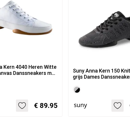
0 Heren Witte
Suny Anna Kern 150 Knit
nvas Danssneakers met
grijs Dames Danssneake
Splitzool
€ 89.95