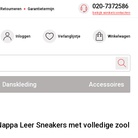
020-7372586
 Retourneren
Garantietermijn
bekijk winkelcontacten
Inloggen
Verlanglijstje
Winkelwagen
Danskleding
Accessoires
appa Leer Sneakers met volledige zool