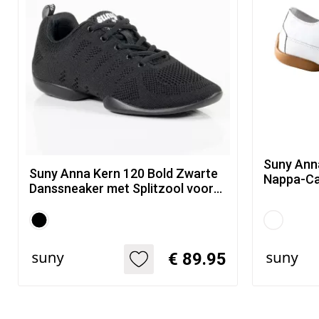
Suny Anna Kern 404
Suny Anna Kern 120 Bold Zwarte
Nappa-Ca
Danssneaker met Splitzool voor
Splitzool
Dames
€ 89.95