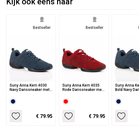
Kijk ook eens naar
Bestseller
Bestseller
Suny Anna Kern 4030
Suny Anna Kern 4035
Suny Anna Kern 
Navy Danssneaker met
Rode Danssneaker met
Bold Navy D
Kunststof Splitzool
Splitzool
Danssneaker
Splitzool
€ 79.95
€ 79.95