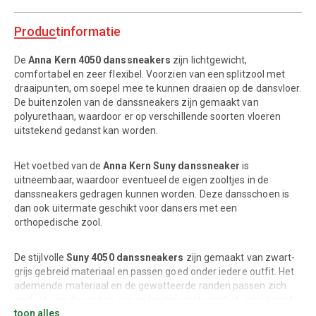
Productinformatie
De
Anna Kern 4050 danssneakers
zijn lichtgewicht,
comfortabel en zeer flexibel. Voorzien van een splitzool met
draaipunten, om soepel mee te kunnen draaien op de dansvloer.
De buitenzolen van de danssneakers zijn gemaakt van
polyurethaan, waardoor er op verschillende soorten vloeren
uitstekend gedanst kan worden.
Het voetbed van de
Anna Kern Suny danssneaker
is
uitneembaar, waardoor eventueel de eigen zooltjes in de
danssneakers gedragen kunnen worden. Deze dansschoen is
dan ook uitermate geschikt voor dansers met een
orthopedische zool.
De stijlvolle
Suny 4050 danssneakers
zijn gemaakt van zwart-
grijs gebreid materiaal en passen goed onder iedere outfit. Het
ademende materiaal en de gewatteerde randen passen zich
perfect aan de voeten aan en bieden veel comfort. Ideaal om te
toon alles
dragen als trainingsmodel voor onder andere Salsa, Latin,