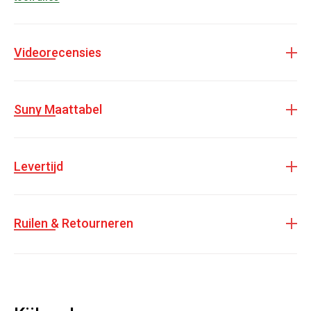
Ballroom, Balfolk en Jazz.
Kleur: Zwart-grijs
Videorecensies
Materiaal: Licht gebreid materiaal
Zool: Kunststof splitzool met spinpoint
Uitneembare binnenzool
Suny Maattabel
Geschikt voor dansstijlen als Salsa, Latin en Jazz
Levertijd
Ruilen & Retourneren