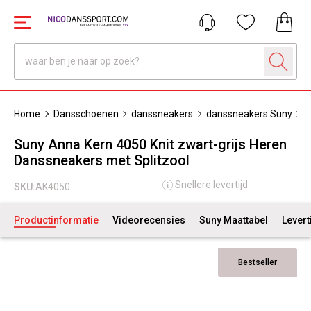
Home
Dansschoenen
danssneakers
danssneakers Suny
S
Suny Anna Kern 4050 Knit zwart-grijs Heren
Danssneakers met Splitzool
Snellere levertijd
SKU:
AK4050
Productinformatie
Videorecensies
Suny Maattabel
Levert
Bestseller